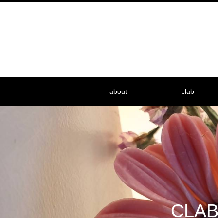
about
clab
CL