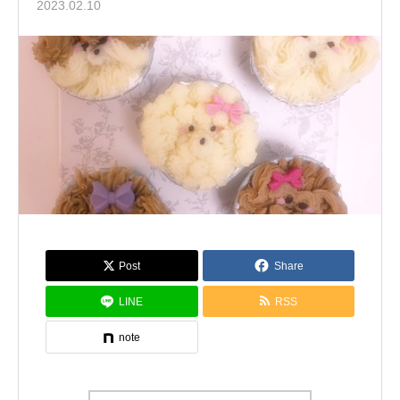
2023.02.10
Post
Share
LINE
RSS
note