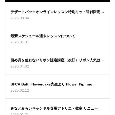
デザートパックオンラインレッスン特別キット送付限定募
2026.08.04
集のお知らせ
最新スケジュール週末レッスンについて
2026.07.31
留め具を使わないリボン認定講座（改訂）リボン人気は永
2026.04.02
遠です！
SFCA Batti Flowercake先生より Flower Pipinng
2025.02.12
Instructorの資格修得しております。
みなとみらいキャンドル専用アトリエ・教室 リニューア
2025.01.21
ルのお知らせ