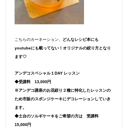
こちらのカーネーション、
どんなレシピ本にも
youtubeにも載ってない！オリジナルの絞り方となり
ます♡
アンデコスペシャル１
DAY
レッスン
◆受講料
13,000
円
※
アンデコ講座のお花絞り２種に特化したレッスンの
ため市販のスポンジケーキにデコレーションしていき
ます。
◆土台のソルギケーキをご希望の方は 受講料
15,000
円