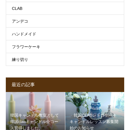
CLAB
アンデコ
ハンドメイド
フラワーケーキ
練り切り
最近の記事
韓国キャンドル教室として
韓国CLABレトロケーキ
韓国clabキャンドル全コー
キャンドルレッスン募集開
ス習得しました。
始のお知らせ