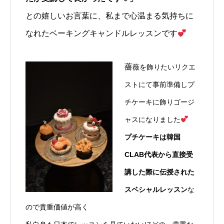
との嬉しいお言葉に、私まで心温まる気持ちに
なれたベーキングキャンドルレッスンです
薔
薇を飾りたいリクエ
ストにて事前準備し
プ
チケーキに飾りゴージ
ャスになりました
プチケーキは韓国
CLAB代表から直接受
講した際に伝授された
スベシャルレッスン
な
ので貴重価値が高く