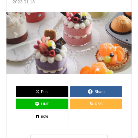
2023.01.18
Post
Share
LINE
RSS
note